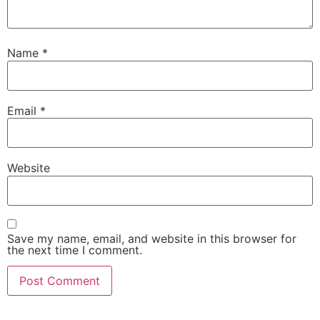
Name
*
Email
*
Website
Save my name, email, and website in this browser for
the next time I comment.