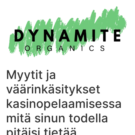
Skip
to
content
Myytit ja
väärinkäsitykset
kasinopelaamisessa
mitä sinun todella
pitäisi tietää