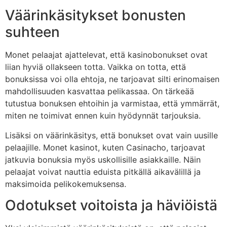
Väärinkäsitykset bonusten
suhteen
Monet pelaajat ajattelevat, että kasinobonukset ovat
liian hyviä ollakseen totta. Vaikka on totta, että
bonuksissa voi olla ehtoja, ne tarjoavat silti erinomaisen
mahdollisuuden kasvattaa pelikassaa. On tärkeää
tutustua bonuksen ehtoihin ja varmistaa, että ymmärrät,
miten ne toimivat ennen kuin hyödynnät tarjouksia.
Lisäksi on väärinkäsitys, että bonukset ovat vain uusille
pelaajille. Monet kasinot, kuten Casinacho, tarjoavat
jatkuvia bonuksia myös uskollisille asiakkaille. Näin
pelaajat voivat nauttia eduista pitkällä aikavälillä ja
maksimoida pelikokemuksensa.
Odotukset voitoista ja häviöistä