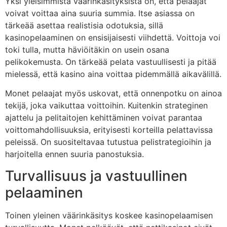
Yksi yleisimmistä väärinkäsityksistä on, että pelaajat
voivat voittaa aina suuria summia. Itse asiassa on
tärkeää asettaa realistisia odotuksia, sillä
kasinopelaaminen on ensisijaisesti viihdettä. Voittoja voi
toki tulla, mutta häviöitäkin on usein osana
pelikokemusta. On tärkeää pelata vastuullisesti ja pitää
mielessä, että kasino aina voittaa pidemmällä aikavälillä.
Monet pelaajat myös uskovat, että onnenpotku on ainoa
tekijä, joka vaikuttaa voittoihin. Kuitenkin strateginen
ajattelu ja pelitaitojen kehittäminen voivat parantaa
voittomahdollisuuksia, erityisesti korteilla pelattavissa
peleissä. On suositeltavaa tutustua pelistrategioihin ja
harjoitella ennen suuria panostuksia.
Turvallisuus ja vastuullinen
pelaaminen
Toinen yleinen väärinkäsitys koskee kasinopelaamisen