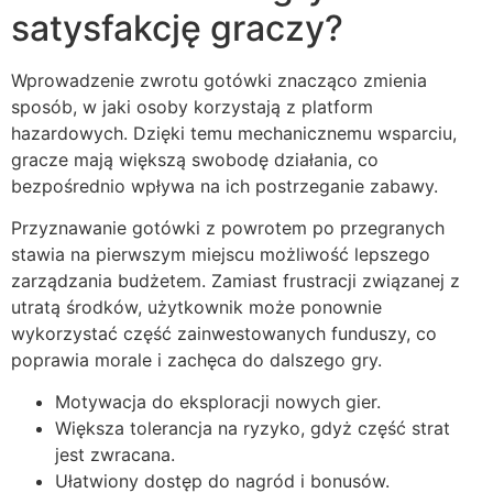
satysfakcję graczy?
Wprowadzenie zwrotu gotówki znacząco zmienia
sposób, w jaki osoby korzystają z platform
hazardowych. Dzięki temu mechanicznemu wsparciu,
gracze mają większą swobodę działania, co
bezpośrednio wpływa na ich postrzeganie zabawy.
Przyznawanie gotówki z powrotem po przegranych
stawia na pierwszym miejscu możliwość lepszego
zarządzania budżetem. Zamiast frustracji związanej z
utratą środków, użytkownik może ponownie
wykorzystać część zainwestowanych funduszy, co
poprawia morale i zachęca do dalszego gry.
Motywacja do eksploracji nowych gier.
Większa tolerancja na ryzyko, gdyż część strat
jest zwracana.
Ułatwiony dostęp do nagród i bonusów.