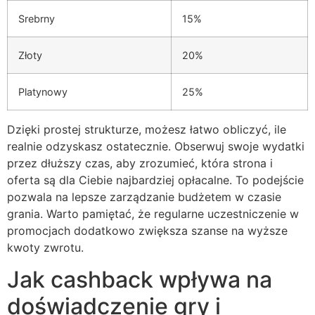
Srebrny
15%
Złoty
20%
Platynowy
25%
Dzięki prostej strukturze, możesz łatwo obliczyć, ile
realnie odzyskasz ostatecznie. Obserwuj swoje wydatki
przez dłuższy czas, aby zrozumieć, która strona i
oferta są dla Ciebie najbardziej opłacalne. To podejście
pozwala na lepsze zarządzanie budżetem w czasie
grania. Warto pamiętać, że regularne uczestniczenie w
promocjach dodatkowo zwiększa szanse na wyższe
kwoty zwrotu.
Jak cashback wpływa na
doświadczenie gry i