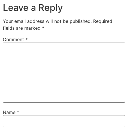
Leave a Reply
Your email address will not be published.
Required
fields are marked
*
Comment
*
Name
*