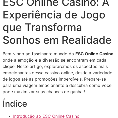
ESC Online Casino: A
Experiência de Jogo
que Transforma
Sonhos em Realidade
Bem-vindo ao fascinante mundo do
ESC Online Casino
,
onde a emoção e a diversão se encontram em cada
clique. Neste artigo, exploraremos os aspectos mais
emocionantes desse cassino online, desde a variedade
de jogos até as promoções imperdíveis. Prepare-se
para uma viagem emocionante e descubra como você
pode maximizar suas chances de ganhar!
Índice
Introdução ao ESC Online Casino