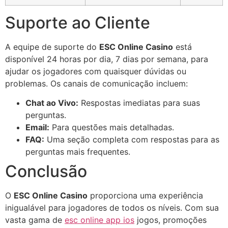
Suporte ao Cliente
A equipe de suporte do
ESC Online Casino
está
disponível 24 horas por dia, 7 dias por semana, para
ajudar os jogadores com quaisquer dúvidas ou
problemas. Os canais de comunicação incluem:
Chat ao Vivo:
Respostas imediatas para suas
perguntas.
Email:
Para questões mais detalhadas.
FAQ:
Uma seção completa com respostas para as
perguntas mais frequentes.
Conclusão
O
ESC Online Casino
proporciona uma experiência
inigualável para jogadores de todos os níveis. Com sua
vasta gama de
esc online app ios
jogos, promoções