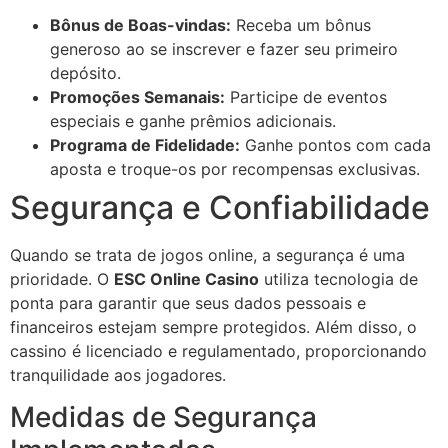
Bônus de Boas-vindas:
Receba um bônus
generoso ao se inscrever e fazer seu primeiro
depósito.
Promoções Semanais:
Participe de eventos
especiais e ganhe prêmios adicionais.
Programa de Fidelidade:
Ganhe pontos com cada
aposta e troque-os por recompensas exclusivas.
Segurança e Confiabilidade
Quando se trata de jogos online, a segurança é uma
prioridade. O
ESC Online Casino
utiliza tecnologia de
ponta para garantir que seus dados pessoais e
financeiros estejam sempre protegidos. Além disso, o
cassino é licenciado e regulamentado, proporcionando
tranquilidade aos jogadores.
Medidas de Segurança