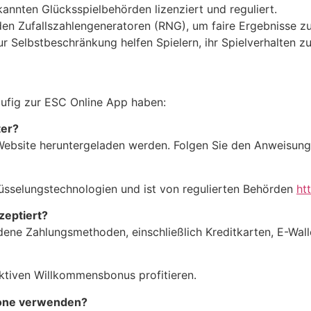
kannten Glücksspielbehörden lizenziert und reguliert.
en Zufallszahlengeneratoren (RNG), um faire Ergebnisse zu
r Selbstbeschränkung helfen Spielern, ihr Spielverhalten zu 
häufig zur ESC Online App haben:
ter?
 Website heruntergeladen werden. Folgen Sie den Anweisunge
üsselungstechnologien und ist von regulierten Behörden
ht
eptiert?
dene Zahlungsmethoden, einschließlich Kreditkarten, E-Wal
aktiven Willkommensbonus profitieren.
hone verwenden?