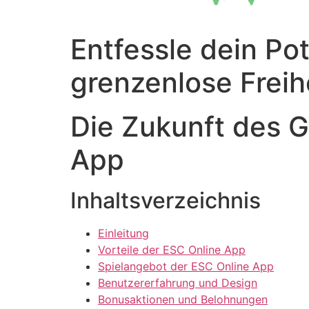
Entfessle dein Pot
grenzenlose Freih
Die Zukunft des G
App
Inhaltsverzeichnis
Einleitung
Vorteile der ESC Online App
Spielangebot der ESC Online App
Benutzererfahrung und Design
Bonusaktionen und Belohnungen