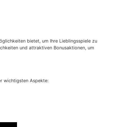
glichkeiten bietet, um Ihre Lieblingsspiele zu
lichkeiten und attraktiven Bonusaktionen, um
er wichtigsten Aspekte: