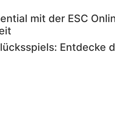
ential mit der ESC Onli
eit
lücksspiels: Entdecke 