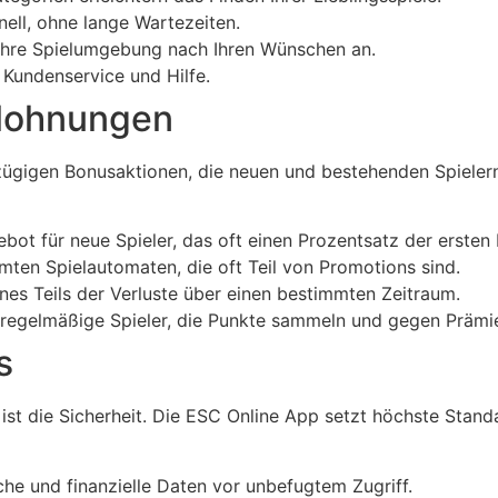
nell, ohne lange Wartezeiten.
Ihre Spielumgebung nach Ihren Wünschen an.
Kundenservice und Hilfe.
elohnungen
ügigen Bonusaktionen, die neuen und bestehenden Spielern z
ebot für neue Spieler, das oft einen Prozentsatz der ersten
mten Spielautomaten, die oft Teil von Promotions sind.
es Teils der Verluste über einen bestimmten Zeitraum.
regelmäßige Spieler, die Punkte sammeln und gegen Prämi
s
ist die Sicherheit. Die ESC Online App setzt höchste Standa
he und finanzielle Daten vor unbefugtem Zugriff.