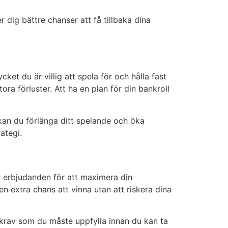
 dig bättre chanser att få tillbaka dina
et du är villig att spela för och hålla fast
ra förluster. Att ha en plan för din bankroll
 kan du förlänga ditt spelande och öka
ategi.
sa erbjudanden för att maximera din
n extra chans att vinna utan att riskera dina
gskrav som du måste uppfylla innan du kan ta