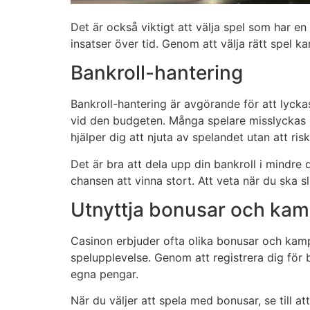
Det är också viktigt att välja spel som har e
insatser över tid. Genom att välja rätt spel k
Bankroll-hantering
Bankroll-hantering är avgörande för att lyckas
vid den budgeten. Många spelare misslyckas med
hjälper dig att njuta av spelandet utan att ri
Det är bra att dela upp din bankroll i mindre
chansen att vinna stort. Att veta när du ska 
Utnyttja bonusar och kam
Casinon erbjuder ofta olika bonusar och kampa
spelupplevelse. Genom att registrera dig för 
egna pengar.
När du väljer att spela med bonusar, se till 