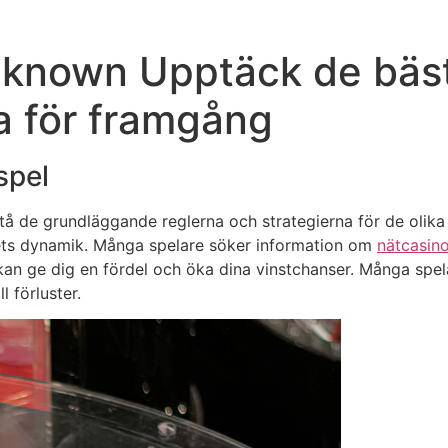
nknown Upptäck de bäs
a för framgång
spel
stå de grundläggande reglerna och strategierna för de olika
spelets dynamik. Många spelare söker information om
nätcasin
an ge dig en fördel och öka dina vinstchanser. Många spel
ll förluster.