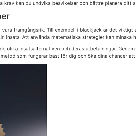
 krav kan du undvika besvikelser och bättre planera ditt s
per
t vara framgångsrik. Till exempel, i blackjack är det viktigt
 sin insats. Att använda matematiska strategier kan minska h
å de olika insatsalternativen och deras utbetalningar. Genom
 metod som fungerar bäst för dig och öka dina chancer att