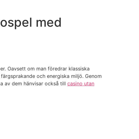
nospel med
er. Oavsett om man föredrar klassiska
na färgsprakande och energiska miljö. Genom
ga av dem hänvisar också till
casino utan