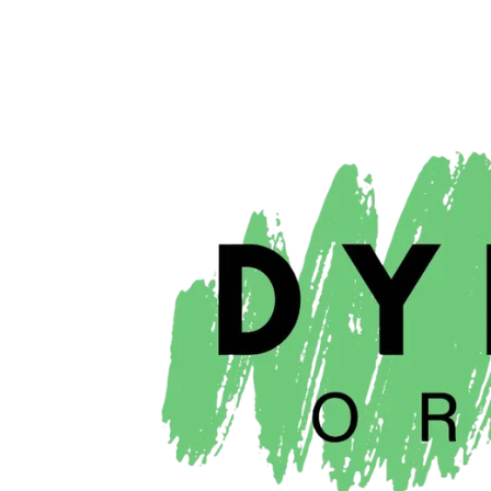
Skip
to
content