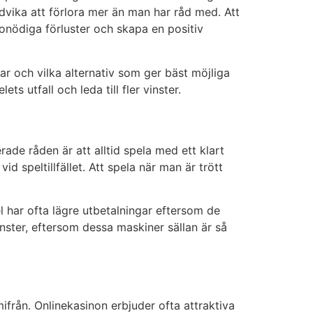
dvika att förlora mer än man har råd med. Att
 onödiga förluster och skapa en positiv
ar och vilka alternativ som ger bäst möjliga
s utfall och leda till fler vinster.
ade råden är att alltid spela med ett klart
id speltillfället. Att spela när man är trött
l har ofta lägre utbetalningar eftersom de
inster, eftersom dessa maskiner sällan är så
ifrån. Onlinekasinon erbjuder ofta attraktiva