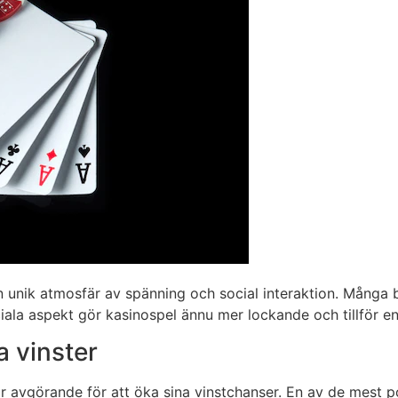
en unik atmosfär av spänning och social interaktion. Många
iala aspekt gör kasinospel ännu mer lockande och tillför en 
a vinster
är avgörande för att öka sina vinstchanser. En av de mest p