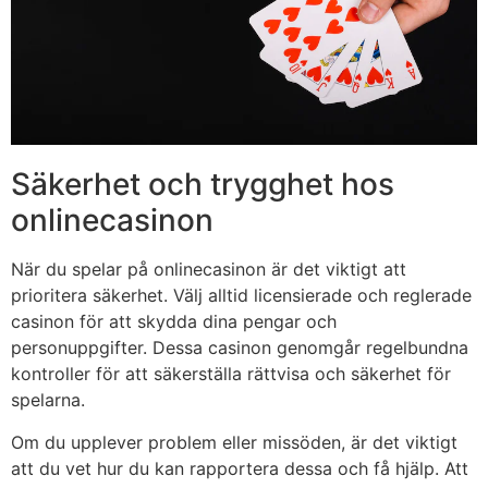
Säkerhet och trygghet hos
onlinecasinon
När du spelar på onlinecasinon är det viktigt att
prioritera säkerhet. Välj alltid licensierade och reglerade
casinon för att skydda dina pengar och
personuppgifter. Dessa casinon genomgår regelbundna
kontroller för att säkerställa rättvisa och säkerhet för
spelarna.
Om du upplever problem eller missöden, är det viktigt
att du vet hur du kan rapportera dessa och få hjälp. Att