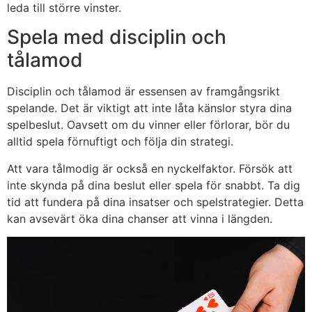
leda till större vinster.
Spela med disciplin och
tålamod
Disciplin och tålamod är essensen av framgångsrikt
spelande. Det är viktigt att inte låta känslor styra dina
spelbeslut. Oavsett om du vinner eller förlorar, bör du
alltid spela förnuftigt och följa din strategi.
Att vara tålmodig är också en nyckelfaktor. Försök att
inte skynda på dina beslut eller spela för snabbt. Ta dig
tid att fundera på dina insatser och spelstrategier. Detta
kan avsevärt öka dina chanser att vinna i längden.