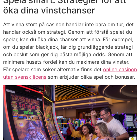
Spela smart: Strategier för att
öka dina vinstchanser
Att vinna stort på casinon handlar inte bara om tur; det
handlar också om strategi. Genom att förstå spelet du
spelar, kan du öka dina chanser att vinna. För exempel,
om du spelar blackjack, lär dig grundläggande strategi
och beslut som ger dig bästa möjliga odds. Genom att
minimera husets fördel kan du maximera dina vinster.
För spelare som söker alternativ finns det
online casinon
utan svensk licens
som erbjuder olika spel och bonusar.