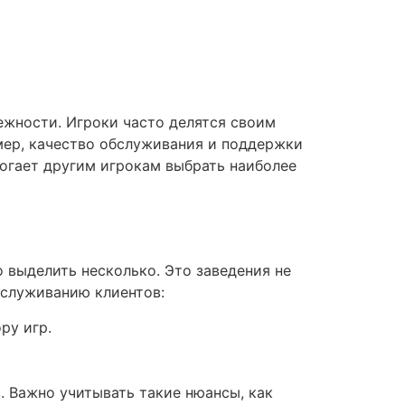
ежности. Игроки часто делятся своим
мер, качество обслуживания и поддержки
огает другим игрокам выбрать наиболее
 выделить несколько. Это заведения не
бслуживанию клиентов:
ру игр.
. Важно учитывать такие нюансы, как