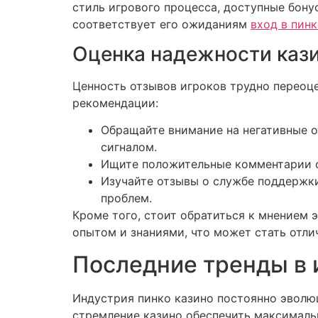
стиль игрового процесса, доступные бону
соответствует его ожиданиям
вход в пинк
Оценка надежности кази
Ценность отзывов игроков трудно переоце
рекомендации:
Обращайте внимание на негативные о
сигналом.
Ищите положительные комментарии о 
Изучайте отзывы о службе поддержки
проблем.
Кроме того, стоит обратиться к мнением 
опытом и знаниями, что может стать отл
Последние тренды в 
Индустрия пинко казино постоянно эволюц
стремление казино обеспечить максималь