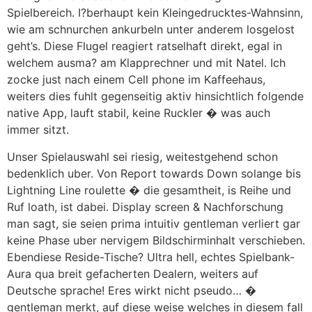
Spielbereich. I?berhaupt kein Kleingedrucktes-Wahnsinn,
wie am schnurchen ankurbeln unter anderem losgelost
geht’s. Diese Flugel reagiert ratselhaft direkt, egal in
welchem ausma? am Klapprechner und mit Natel. Ich
zocke just nach einem Cell phone im Kaffeehaus,
weiters dies fuhlt gegenseitig aktiv hinsichtlich folgende
native App, lauft stabil, keine Ruckler � was auch
immer sitzt.
Unser Spielauswahl sei riesig, weitestgehend schon
bedenklich uber. Von Report towards Down solange bis
Lightning Line roulette � die gesamtheit, is Reihe und
Ruf loath, ist dabei. Display screen & Nachforschung
man sagt, sie seien prima intuitiv gentleman verliert gar
keine Phase uber nervigem Bildschirminhalt verschieben.
Ebendiese Reside-Tische? Ultra hell, echtes Spielbank-
Aura qua breit gefacherten Dealern, weiters auf
Deutsche sprache! Eres wirkt nicht pseudo… �
gentleman merkt, auf diese weise welches in diesem fall