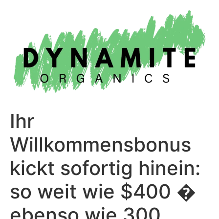
Skip
to
content
Ihr
Willkommensbonus
kickt sofortig hinein:
so weit wie $400 �
ebenso wie 300