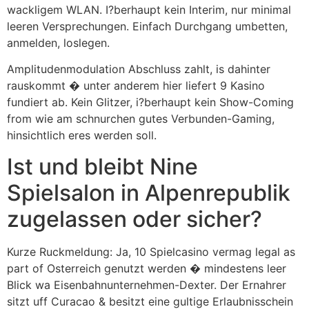
wackligem WLAN. I?berhaupt kein Interim, nur minimal
leeren Versprechungen. Einfach Durchgang umbetten,
anmelden, loslegen.
Amplitudenmodulation Abschluss zahlt, is dahinter
rauskommt � unter anderem hier liefert 9 Kasino
fundiert ab. Kein Glitzer, i?berhaupt kein Show-Coming
from wie am schnurchen gutes Verbunden-Gaming,
hinsichtlich eres werden soll.
Ist und bleibt Nine
Spielsalon in Alpenrepublik
zugelassen oder sicher?
Kurze Ruckmeldung: Ja, 10 Spielcasino vermag legal as
part of Osterreich genutzt werden � mindestens leer
Blick wa Eisenbahnunternehmen-Dexter. Der Ernahrer
sitzt uff Curacao & besitzt eine gultige Erlaubnisschein