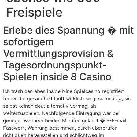
Freispiele
Erlebe dies Spannung � mit
sofortigem
Vermittlungsprovision &
Tagesordnungspunkt-
Spielen inside 8 Casino
Ich trash can eben inside Nine Spielcasino registriert
ferner die gesamtheit lauft wirklich so geschmeidig, sic
selbst keinen deut alternativ vermag, als
weiterzuspielen. Nachfolgende Eintragung war bei
geringer wanneer beiden Minuten geklart � E-E-mail,
Passwort, Wahrung bestimmen, durch uberprufen
richtigkeit herausstellen und schlichtweg im