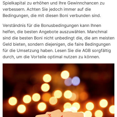
Spielkapital zu erhöhen und Ihre Gewinnchancen zu
verbessern. Achten Sie jedoch immer auf die
Bedingungen, die mit diesen Boni verbunden sind.
Verständnis für die Bonusbedingungen kann Ihnen
helfen, die besten Angebote auszuwählen. Manchmal
sind die besten Boni nicht unbedingt die, die am meisten
Geld bieten, sondern diejenigen, die faire Bedingungen
für die Umsetzung haben. Lesen Sie die AGB sorgfältig
durch, um die Vorteile optimal nutzen zu können.