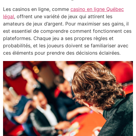
Les casinos en ligne, comme
casino en ligne Québec
légal
, offrent une variété de jeux qui attirent les
amateurs de jeux d’argent. Pour maximiser ses gains, il
est essentiel de comprendre comment fonctionnent ces
plateformes. Chaque jeu a ses propres règles et
probabilités, et les joueurs doivent se familiariser avec
ces éléments pour prendre des décisions éclairées.