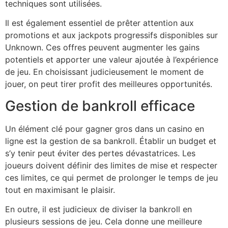
techniques sont utilisées.
Il est également essentiel de prêter attention aux
promotions et aux jackpots progressifs disponibles sur
Unknown. Ces offres peuvent augmenter les gains
potentiels et apporter une valeur ajoutée à l’expérience
de jeu. En choisissant judicieusement le moment de
jouer, on peut tirer profit des meilleures opportunités.
Gestion de bankroll efficace
Un élément clé pour gagner gros dans un casino en
ligne est la gestion de sa bankroll. Établir un budget et
s’y tenir peut éviter des pertes dévastatrices. Les
joueurs doivent définir des limites de mise et respecter
ces limites, ce qui permet de prolonger le temps de jeu
tout en maximisant le plaisir.
En outre, il est judicieux de diviser la bankroll en
plusieurs sessions de jeu. Cela donne une meilleure