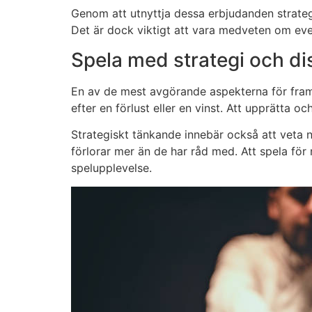
Genom att utnyttja dessa erbjudanden strategis
Det är dock viktigt att vara medveten om eve
Spela med strategi och dis
En av de mest avgörande aspekterna för framgån
efter en förlust eller en vinst. Att upprätta o
Strategiskt tänkande innebär också att veta n
förlorar mer än de har råd med. Att spela för n
spelupplevelse.