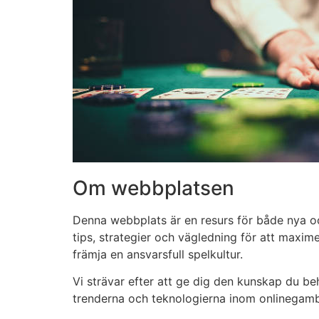
Om webbplatsen
Denna webbplats är en resurs för både nya oc
tips, strategier och vägledning för att maxime
främja en ansvarsfull spelkultur.
Vi strävar efter att ge dig den kunskap du be
trenderna och teknologierna inom onlinegambl