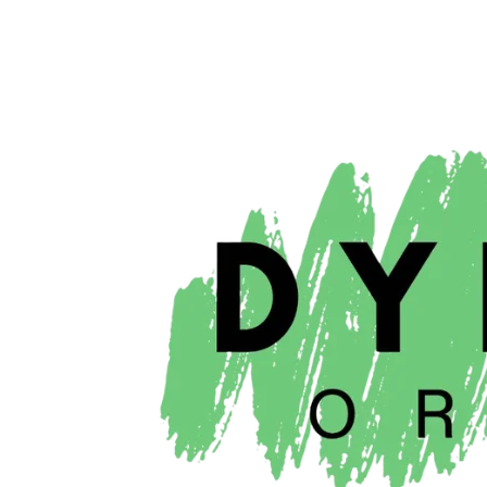
Skip
to
content