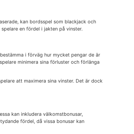
mpbaserade, kan bordsspel som blackjack och
pelare en fördel i jakten på vinster.
id bestämma i förväg hur mycket pengar de är
 spelare minimera sina förluster och förlänga
pelare att maximera sina vinster. Det är dock
essa kan inkludera välkomstbonusar,
etydande fördel, då vissa bonusar kan