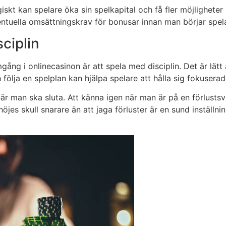
kt kan spelare öka sin spelkapital och få fler möjligheter 
ntuella omsättningskrav för bonusar innan man börjar spel
ciplin
g i onlinecasinon är att spela med disciplin. Det är lätt at
ch följa en spelplan kan hjälpa spelare att hålla sig fokuser
är man ska sluta. Att känna igen när man är på en förlustsvi
öjes skull snarare än att jaga förluster är en sund inställni