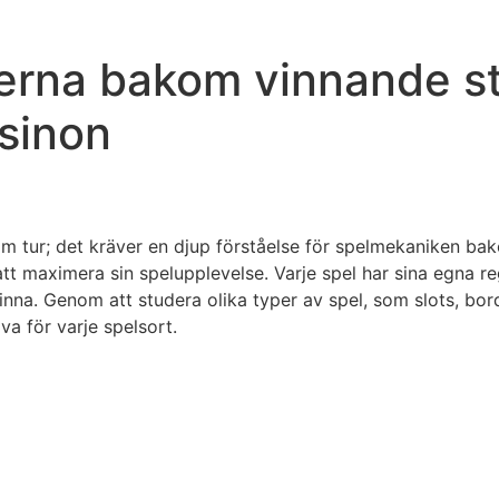
erna bakom vinnande str
sinon
om tur; det kräver en djup förståelse för spelmekaniken ba
att maximera sin spelupplevelse. Varje spel har sina egna r
inna. Genom att studera olika typer av spel, som slots, bord
iva för varje spelsort.