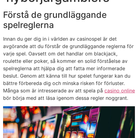
Förstå de grundläggande
spelreglerna
Innan du ger dig in i världen av casinospel är det
avgörande att du förstår de grundläggande reglerna för
varje spel. Oavsett om det handlar om blackjack,
roulette eller poker, så kommer en solid förståelse av
spelreglerna att hjälpa dig att fatta mer informerade
beslut. Genom att känna till hur spelet fungerar kan du
bättre förbereda dig och minska risken för förluster.
Många som är intresserade av att spela på
casino online
bör börja med att läsa igenom dessa regler noggrant.