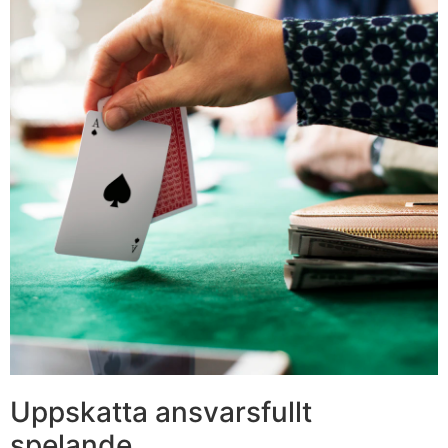
Uppskatta ansvarsfullt
spelande