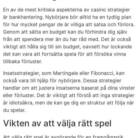
En av de mest kritiska aspekterna av casino strategier
är bankhantering. Nybörjare bör alltid ha en tydlig plan
för hur mycket pengar de är villiga att satsa och förlora.
Genom att sätta en budget kan du förhindra dig själv
från att spendera mer än du har råd med. Det är också
viktigt att hålla sig till sin budget, oavsett hur lockande
det kan vara att fortsätta spela för att försöka vinna
tillbaka förluster.
Insatsstrategier, som Martingale eller Fibonacci, kan
också vara till hjälp för nybörjare. Dessa strategier
handlar om att justera insatserna baserat på dina vinster
eller förluster. Det är viktigt att förstå att inga strategier
är idiotsäkra, men de kan ge dig en struktur att följa när
du spelar.
Vikten av att välja rätt spel
Att välja rätt spel är avgörande för en framgångsrik