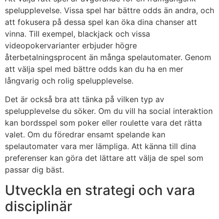
spelupplevelse. Vissa spel har bättre odds än andra, och
att fokusera på dessa spel kan öka dina chanser att
vinna. Till exempel, blackjack och vissa
videopokervarianter erbjuder högre
återbetalningsprocent än många spelautomater. Genom
att välja spel med bättre odds kan du ha en mer
långvarig och rolig spelupplevelse.
Det är också bra att tänka på vilken typ av
spelupplevelse du söker. Om du vill ha social interaktion
kan bordsspel som poker eller roulette vara det rätta
valet. Om du föredrar ensamt spelande kan
spelautomater vara mer lämpliga. Att känna till dina
preferenser kan göra det lättare att välja de spel som
passar dig bäst.
Utveckla en strategi och vara
disciplinär